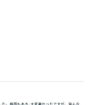
した。梅雨もあき､大変暑かったですが、皆んな