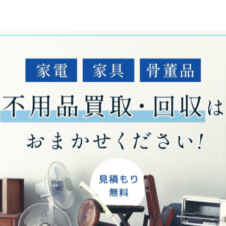
-------------
一覧に戻る
関連タグ
物
#和歌山市
#土日対応
#片付けサポート
#日用雑貨