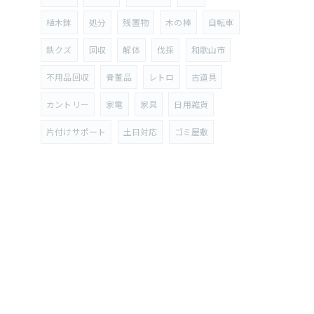
植木鉢
処分
残置物
木の棒
自転車
鉄クズ
回収
解体
伐採
和歌山市
不用品回収
骨董品
レトロ
古道具
カントリー
家電
家具
日用雑貨
片付けサポート
土日対応
ゴミ屋敷