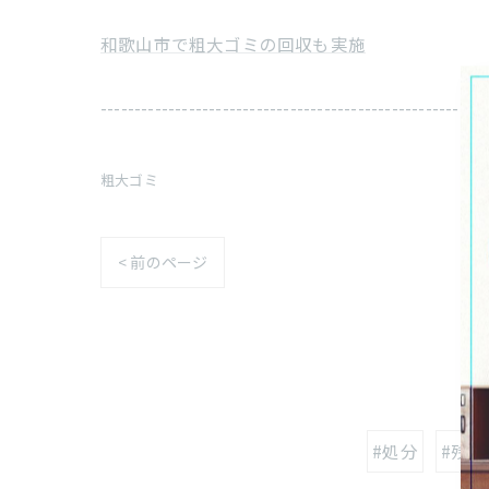
和歌山市で粗大ゴミの回収も実施
---------------------------------------------------------
粗大ゴミ
< 前のページ
#処分
#残置