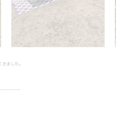
てきました。
。
-------------