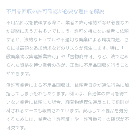
ポイント
不用品回収の許可確認が必要な理由を解説
不用品回収の無許可罰則と法的トラブルの実態
不用品回収を依頼する際に、業者の許可確認がなぜ必要なの
古物商許可のみ業者の違法性を理解しよう
か疑問に思う方も多いでしょう。許可を持たない業者に依頼
廃品回収の違法通報と消費者の役割について
すると、法的なトラブルや不適切な廃棄による環境問題、さ
初めての不用品回収で困らないための許可知識
らには高額な追加請求などのリスクが発生します。特に「一
不用品回収依頼時に確認すべき許可の種類
般廃棄物収集運搬業許可」や「古物商許可」など、法で定め
られた資格を持つ業者のみが、正当に不用品回収を行うこと
一般廃棄物収集運搬許可と古物商許可の違い
ができます。
不用品回収で信頼できる許可業者の見分け方
無許可の不用品回収業者に依頼するリスク
無許可業者による不用品回収は、依頼者自身が違法行為に加
担してしまう恐れもあります。例えば、自治体の許可を得て
許可番号記載の有無が安心の判断材料に
いない業者に依頼した場合、廃棄物処理法違反として罰則が
不用品回収 業者選びに役立つ許認可の基礎
科されるケースも報告されています。安心して不要品を処分
不用品回収に必要な許認可の基本を押さえる
するためには、業者の「許可証」や「許可番号」の確認が不
許可業者と無許可業者の見分け方を知ろう
可欠です。
不用品回収業者選びで失敗しないためのポイン