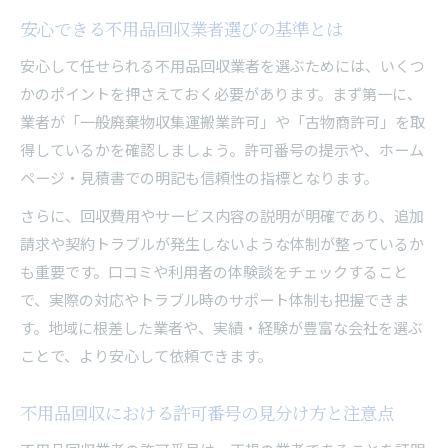
ト
安心できる不用品回収業者選びの基準とは
業者公式サイトで確認すべき許可情報とは
安心して任せられる不用品回収業者を選ぶためには、いくつ
古物商許可と一般廃棄物収集運搬許可の使い分
かのポイントを押さえておく必要があります。まず第一に、
け
業者が「一般廃棄物収集運搬業許可」や「古物商許可」を取
無許可業者と正規業者の違いを知っていますか
得しているかを確認しましょう。許可番号の提示や、ホーム
不用品回収の正規業者と無許可業者の違い
ページ・見積書での明記も信頼性の指標となります。
正規の不用品回収業者が守るべき法律知識
さらに、回収費用やサービス内容の説明が明確であり、追加
許可の有無による不用品回収サービスの信頼性
請求や契約トラブルが発生しないような体制が整っているか
違法な不用品回収業者を選ぶリスクと事例
も重要です。口コミや利用者の体験談をチェックすること
で、実際の対応やトラブル時のサポート体制も把握できま
消費者が確認すべき不用品回収許可証ポイント
す。地域に根差した業者や、実績・経験が豊富な会社を選ぶ
間違わない不用品回収依頼のポイントまとめ
ことで、より安心して依頼できます。
不用品回収を安心して依頼するためのステップ
不用品回収許可の有無を確実に確認する方法
不用品回収における許可番号の見分け方と注意点
業者選びで重視すべき不用品回収の許認可