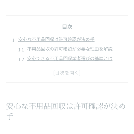
目次
安心な不用品回収は許可確認が決め手
不用品回収の許可確認が必要な理由を解説
安心できる不用品回収業者選びの基準とは
不用品回収における許可番号の見分け方と注意
点
一般廃棄物収集運搬許可の有無がもたらす安心
感
安心な不用品回収は許可確認が決め
許可なし不用品回収のリスクと回避策を知る
許可なし業者の危険性と見抜き方を徹底解説
手
不用品回収で無許可業者がもたらすリスクとは
不用品回収の違法業者を見抜くためのチェック