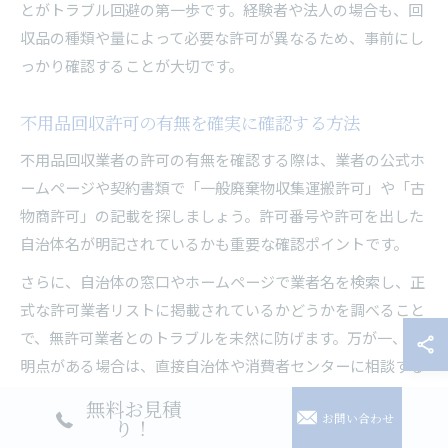
とがトラブル回避の第一歩です。経験者や法人の場合も、回
収品の種類や量によって必要な許可が異なるため、事前にし
っかり確認することが大切です。
不用品回収許可の有無を確実に確認する方法
不用品回収業者の許可の有無を確認する際は、業者の公式ホ
ームページや契約書類で「一般廃棄物収集運搬許可」や「古
物商許可」の記載を探しましょう。許可番号や許可を出した
自治体名が明記されているかも重要な確認ポイントです。
さらに、自治体の窓口やホームページで業者名を検索し、正
式な許可業者リストに掲載されているかどうかを調べること
で、無許可業者とのトラブルを未然に防げます。万が一、不
明点がある場合は、直接自治体や消費者センターに相談する
のも有効な手段です。
無料お見積
お問い合わせ
り！
許可の確認を怠ると、「不用品回収 無許可 罰則」や「廃品