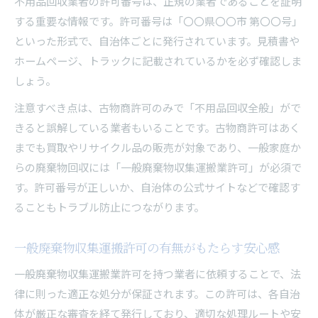
不用品回収業者の許可番号は、正規の業者であることを証明
不用品回収依頼時に注意すべき法的ポイント
する重要な情報です。許可番号は「〇〇県〇〇市 第〇〇号」
一般廃棄物収集運搬許可取得業者のメリット
といった形式で、自治体ごとに発行されています。見積書や
ホームページ、トラックに記載されているかを必ず確認しま
しょう。
注意すべき点は、古物商許可のみで「不用品回収全般」がで
きると誤解している業者もいることです。古物商許可はあく
までも買取やリサイクル品の販売が対象であり、一般家庭か
らの廃棄物回収には「一般廃棄物収集運搬業許可」が必須で
す。許可番号が正しいか、自治体の公式サイトなどで確認す
ることもトラブル防止につながります。
一般廃棄物収集運搬許可の有無がもたらす安心感
一般廃棄物収集運搬業許可を持つ業者に依頼することで、法
律に則った適正な処分が保証されます。この許可は、各自治
体が厳正な審査を経て発行しており、適切な処理ルートや安