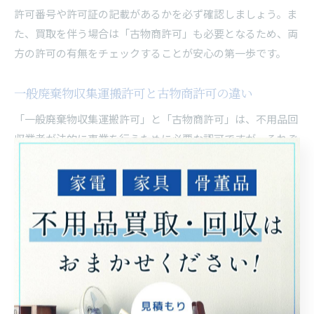
許可番号や許可証の記載があるかを必ず確認しましょう。ま
た、買取を伴う場合は「古物商許可」も必要となるため、両
方の許可の有無をチェックすることが安心の第一歩です。
一般廃棄物収集運搬許可と古物商許可の違い
「一般廃棄物収集運搬許可」と「古物商許可」は、不用品回
収業者が法的に事業を行うために必要な認可ですが、それぞ
れ対象や目的が異なります。一般廃棄物収集運搬許可は、家
庭や事業所から出る一般ごみを収集・運搬するために自治体
から与えられる許可です。一方、古物商許可は中古品の買取
や販売を行うために公安委員会から与えられるものです。
例えば、家具や家電などを「回収して処分」する場合は一般
廃棄物収集運搬許可が必須となりますが、「まだ使えるもの
を買い取る」場合には古物商許可が必要です。この違いを理
解し、依頼内容に応じて必要な許可を持つ業者を選ぶこと