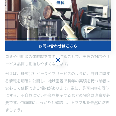
が、安全かつ適正な不用品回収のポイントとなります。
不用品回収で信頼できる許可業者の見分け方
信頼できる不用品回収業者を見分けるには、「許可番号の提
示」「許可証の原本確認」「見積書の詳細記載」などが重要
なポイントです。業者選びで迷った場合は、自治体のホーム
お問い合わせはこちら
ページで許可業者一覧を確認するのも有効です。加えて、口
コミや利用者の体験談を参考にすることで、実際の対応やサ
お問い合わせはこちら
ービス品質も把握しやすくなります。
例えば、株式会社ビーライフサービスのように、許可に関す
る情報を明確に公開し、地域密着で長年の実績を持つ業者は
安心して依頼できる傾向があります。逆に、許可内容を曖昧
にする、不自然に安い料金を提示するなどの場合は注意が必
要です。依頼前にしっかりと確認し、トラブルを未然に防ぎ
ましょう。