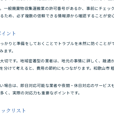
事例から学ぶ不用品回収トラブル回避策
。一般廃棄物収集運搬業の許可番号があるか、事前にチェッ
るため、必ず複数の信頼できる情報源から確認することが安
信頼できる不用品回収業者選びのコツ
口コミや評判で見極める業者の信頼性
ポイント
無料回収への疑問や注意点を徹底解説
不用品回収の無料サービスに潜むリスク
っかりと準備をしておくことでトラブルを未然に防ぐことが
無料回収と有料サービスの違いを正しく知る
みます。
無料回収でよくあるトラブルとその対策
大切です。地域密着型の業者は、地元の事情に詳しく、融通
和歌山市の不用品回収で注意したい無料条件
を分けて考えると、費用の節約にもつながります。和歌山市 粗
安心できる無料回収サービスの選び方
回収業者利用時に押さえたい安全な手順
い場合は、即日対応可能な業者や夜間・休日対応のサービス
不用品回収業者依頼の安全な流れを解説
多く、実際の対応力も重要なポイントです。
事前準備で安心できる不用品回収のコツ
立ち合い不要の不用品回収サービスの特徴
ェックリスト