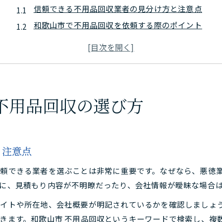
信頼できる不用品回収業者の見分け方と注意点
和歌山市で不用品回収を依頼する際のポイント
悪徳業者を避けるための不用品回収チェックリスト
無料見積もり活用で安心できる不用品回収方法
不用品回収の価格やサービス内容を比較するコツ
信頼できる不用品回収が叶える暮らしの安心
不用品回収の選び方
不用品回収で叶える快適な暮らしの変化とは
安心できる不用品回収依頼で得られるメリット
不用品回収後の家のスッキリ感と安全性向上
と注意点
信頼できる回収業者が提供する安心サポート
頼できる業者を選ぶことは非常に重要です。なぜなら、悪徳
不用品回収で家族にもたらす心のゆとりとは
に、見積もり内容が不明瞭だったり、会社情報が曖昧な場合
悪徳トラブルを避ける不用品回収依頼の極意
イトや所在地、会社概要が明記されているかを確認しましょ
不用品回収で高額請求を防ぐための注意点
きます。和歌山市 不用品回収というキーワードで検索し、複
悪徳回収業者を見破るポイントと確認事項