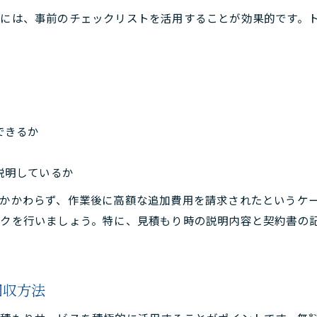
安全に不用品回収を進めるための注意事項
には、事前のチェックリストを活用することが効果的です。
回収業者との円滑なやり取りのポイント
不用品回収で叶うストレスフリーな暮らし方
不用品回収で日々の片付けが楽になる理由
ストレスなく不用品を手放すための方法
回収サービス利用で暮らしが快適になる秘訣
できるか
不用品回収がもたらす心の余裕とは
説明しているか
効率良く不用品を処分して快適な毎日を実現
お問い合わせはこちら
お問い合わせはこちら
かかわらず、作業後に高額な追加費用を請求されたというケー
ックを行いましょう。特に、見積もり時の説明内容と契約書の
回収方法